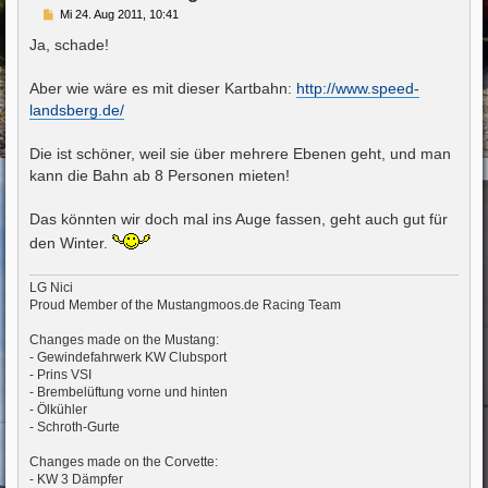
B
Mi 24. Aug 2011, 10:41
e
i
Ja, schade!
t
r
a
Aber wie wäre es mit dieser Kartbahn:
http://www.speed-
g
landsberg.de/
Die ist schöner, weil sie über mehrere Ebenen geht, und man
kann die Bahn ab 8 Personen mieten!
Das könnten wir doch mal ins Auge fassen, geht auch gut für
den Winter.
LG Nici
Proud Member of the Mustangmoos.de Racing Team
Changes made on the Mustang:
- Gewindefahrwerk KW Clubsport
- Prins VSI
- Brembelüftung vorne und hinten
- Ölkühler
- Schroth-Gurte
Changes made on the Corvette:
- KW 3 Dämpfer