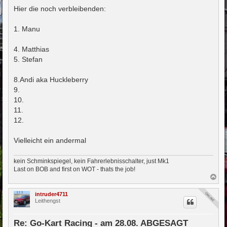
a
Hier die noch verbleibenden:
g
1. Manu
4. Matthias
5. Stefan
8.Andi aka Huckleberry
9.
10.
11.
12.
Vielleicht ein andermal
kein Schminkspiegel, kein Fahrerlebnisschalter, just Mk1
Last on BOB and first on WOT - thats the job!
N
a
c
intruder4711
h
Leithengst
o
b
e
Re: Go-Kart Racing - am 28.08. ABGESAGT
n