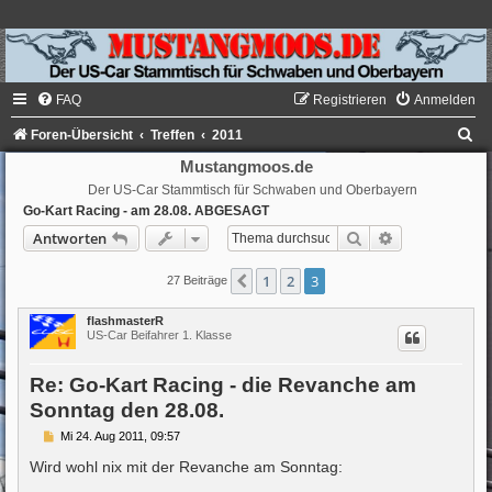
FAQ
Registrieren
Anmelden
S
Foren-Übersicht
Treffen
2011
u
Mustangmoos.de
Der US-Car Stammtisch für Schwaben und Oberbayern
c
Go-Kart Racing - am 28.08. ABGESAGT
h
Suche
Erweiterte Su
Antworten
e
1
2
3
Vorherige
27 Beiträge
flashmasterR
US-Car Beifahrer 1. Klasse
Re: Go-Kart Racing - die Revanche am
Sonntag den 28.08.
B
Mi 24. Aug 2011, 09:57
e
i
Wird wohl nix mit der Revanche am Sonntag:
t
r