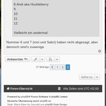
8.Andi aka Huckleberry
9.
10.
11.
12.
Vielleicht ein andermal
Nummer 6 und 7 (moi und Sabri) haben nicht abgesagt, aber
dennoch sind's zuwenige
N
a
c
Antworten
h
o
1
2
3
Vorherige
27 Beiträge
b
e
n
Gehe zu
Foren-Übersicht
Alle Zeiten sind
UTC+02:00
Powered by
phpBB
® Forum Software © phpBB Limited
Deutsche Übersetzung durch
phpBB.de
Style: Black-Silver by Joyce&Luna
phpBB-Style-Design