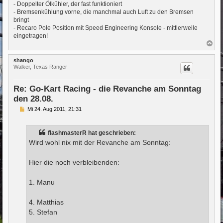
- Doppelter Ölkühler, der fast funktioniert
- Bremsenkühlung vorne, die manchmal auch Luft zu den Bremsen
bringt
- Recaro Pole Position mit Speed Engineering Konsole - mittlerweile
eingetragen!
N
a
c
shango
h
Walker, Texas Ranger
o
b
e
Re: Go-Kart Racing - die Revanche am Sonntag
n
den 28.08.
B
Mi 24. Aug 2011, 21:31
e
i
t
flashmasterR hat geschrieben:
r
a
Wird wohl nix mit der Revanche am Sonntag:
g
Hier die noch verbleibenden:
1. Manu
4. Matthias
5. Stefan