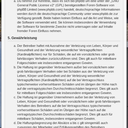
Du nimmst zur Kenntnis, dass es sich bei phpBB um eine unter der „
GNU
General Public License v2
“ (GPL) bereitgestellten Foren-Software von
phpBB Limited (www.phpbb.com) handelt; deutschsprachige Informationen
werden durch die deutschsprachige Community unter www.phpbb.de zur
Verfügung gestellt. Beide haben keinen Einfluss auf die Art und Weise, wie
die Software verwendet wird. Sie können insbesondere die Verwendung
der Software für bestimmte Zwecke nicht untersagen oder auf Inhalte
fremder Foren Einfluss nehmen.
5. Gewährleistung
Der Betreiber haftet mit Ausnahme der Verletzung von Leben, Körper und
Gesundheit und der Verletzung wesentlicher Vertragspflichten
(Kardinalpflichten) nur für Schäden, die auf ein vorsätzliches oder grob
fahrlässiges Verhalten zurückzuführen sind. Dies gilt auch für mittelbare
Folgeschäden wie insbesondere entgangenen Gewinn.
Die Haftung ist gegenüber Verbrauchern außer bei vorsätzlichem oder
grob fahrlässigem Verhalten oder bei Schäden aus der Verletzung von
Leben, Körper und Gesundheit und der Verletzung wesentlicher
Vertragspflichten (Kardinalpflichten) auf die bei Vertragsschluss
typischerweise vorhersehbaren Schäden und im übrigen der Höhe nach
auf die vertragstypischen Durchschnittsschäden begrenzt. Dies gilt auch
für mittelbare Folgeschäden wie insbesondere entgangenen Gewinn.
Die Haftung ist gegenüber Unternehmern außer bei der Verletzung von
Leben, Körper und Gesundheit oder vorsätzlichem oder grob fahrlässigem
Verhalten des Betreibers auf die bei Vertragsschluss typischerweise
vorhersehbaren Schäden und im Übrigen der Höhe nach auf die
vertragstypischen Durchschnittsschäden begrenzt. Dies gilt auch für
mittelbare Schäden, insbesondere entgangenen Gewinn.
Die Haftungsbegrenzung der Absätze a bis c gilt sinngemäß auch
zugunsten der Mitarbeiter und Erfüllungsgehilfen des Betreibers.