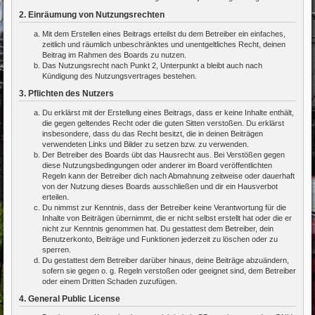
2. Einräumung von Nutzungsrechten
Mit dem Erstellen eines Beitrags erteilst du dem Betreiber ein einfaches,
zeitlich und räumlich unbeschränktes und unentgeltliches Recht, deinen
Beitrag im Rahmen des Boards zu nutzen.
Das Nutzungsrecht nach Punkt 2, Unterpunkt a bleibt auch nach
Kündigung des Nutzungsvertrages bestehen.
3. Pflichten des Nutzers
Du erklärst mit der Erstellung eines Beitrags, dass er keine Inhalte enthält,
die gegen geltendes Recht oder die guten Sitten verstoßen. Du erklärst
insbesondere, dass du das Recht besitzt, die in deinen Beiträgen
verwendeten Links und Bilder zu setzen bzw. zu verwenden.
Der Betreiber des Boards übt das Hausrecht aus. Bei Verstößen gegen
diese Nutzungsbedingungen oder anderer im Board veröffentlichten
Regeln kann der Betreiber dich nach Abmahnung zeitweise oder dauerhaft
von der Nutzung dieses Boards ausschließen und dir ein Hausverbot
erteilen.
Du nimmst zur Kenntnis, dass der Betreiber keine Verantwortung für die
Inhalte von Beiträgen übernimmt, die er nicht selbst erstellt hat oder die er
nicht zur Kenntnis genommen hat. Du gestattest dem Betreiber, dein
Benutzerkonto, Beiträge und Funktionen jederzeit zu löschen oder zu
sperren.
Du gestattest dem Betreiber darüber hinaus, deine Beiträge abzuändern,
sofern sie gegen o. g. Regeln verstoßen oder geeignet sind, dem Betreiber
oder einem Dritten Schaden zuzufügen.
4. General Public License