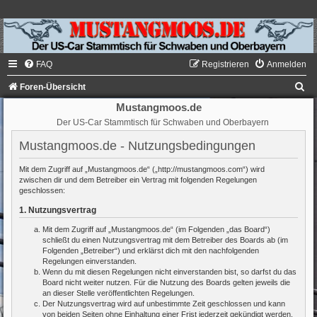
FAQ
Registrieren
Anmelden
S
Foren-Übersicht
u
Mustangmoos.de
Der US-Car Stammtisch für Schwaben und Oberbayern
c
h
Mustangmoos.de - Nutzungsbedingungen
e
Mit dem Zugriff auf „Mustangmoos.de“ („http://mustangmoos.com“) wird
zwischen dir und dem Betreiber ein Vertrag mit folgenden Regelungen
geschlossen:
1. Nutzungsvertrag
Mit dem Zugriff auf „Mustangmoos.de“ (im Folgenden „das Board“)
schließt du einen Nutzungsvertrag mit dem Betreiber des Boards ab (im
Folgenden „Betreiber“) und erklärst dich mit den nachfolgenden
Regelungen einverstanden.
Wenn du mit diesen Regelungen nicht einverstanden bist, so darfst du das
Board nicht weiter nutzen. Für die Nutzung des Boards gelten jeweils die
an dieser Stelle veröffentlichten Regelungen.
Der Nutzungsvertrag wird auf unbestimmte Zeit geschlossen und kann
von beiden Seiten ohne Einhaltung einer Frist jederzeit gekündigt werden.