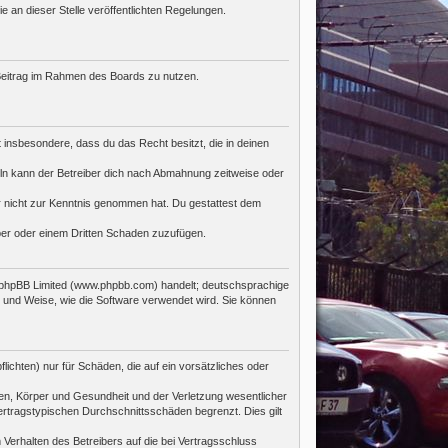
e an dieser Stelle veröffentlichten Regelungen.
n Beitrag im Rahmen des Boards zu nutzen.
st insbesondere, dass du das Recht besitzt, die in deinen
ln kann der Betreiber dich nach Abmahnung zeitweise oder
 er nicht zur Kenntnis genommen hat. Du gestattest dem
iber oder einem Dritten Schaden zuzufügen.
n phpBB Limited (www.phpbb.com) handelt; deutschsprachige
 und Weise, wie die Software verwendet wird. Sie können
ichten) nur für Schäden, die auf ein vorsätzliches oder
en, Körper und Gesundheit und der Verletzung wesentlicher
ertragstypischen Durchschnittsschäden begrenzt. Dies gilt
Verhalten des Betreibers auf die bei Vertragsschluss