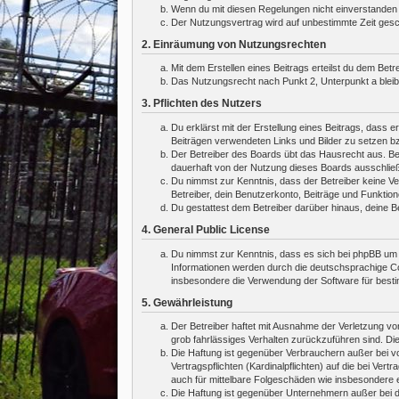
Wenn du mit diesen Regelungen nicht einverstanden bi
Der Nutzungsvertrag wird auf unbestimmte Zeit gesch
2. Einräumung von Nutzungsrechten
Mit dem Erstellen eines Beitrags erteilst du dem Bet
Das Nutzungsrecht nach Punkt 2, Unterpunkt a blei
3. Pflichten des Nutzers
Du erklärst mit der Erstellung eines Beitrags, dass e
Beiträgen verwendeten Links und Bilder zu setzen b
Der Betreiber des Boards übt das Hausrecht aus. Be
dauerhaft von der Nutzung dieses Boards ausschließe
Du nimmst zur Kenntnis, dass der Betreiber keine Ver
Betreiber, dein Benutzerkonto, Beiträge und Funktion
Du gestattest dem Betreiber darüber hinaus, deine B
4. General Public License
Du nimmst zur Kenntnis, dass es sich bei phpBB um e
Informationen werden durch die deutschsprachige Co
insbesondere die Verwendung der Software für besti
5. Gewährleistung
Der Betreiber haftet mit Ausnahme der Verletzung von
grob fahrlässiges Verhalten zurückzuführen sind. Di
Die Haftung ist gegenüber Verbrauchern außer bei v
Vertragspflichten (Kardinalpflichten) auf die bei V
auch für mittelbare Folgeschäden wie insbesondere
Die Haftung ist gegenüber Unternehmern außer bei d