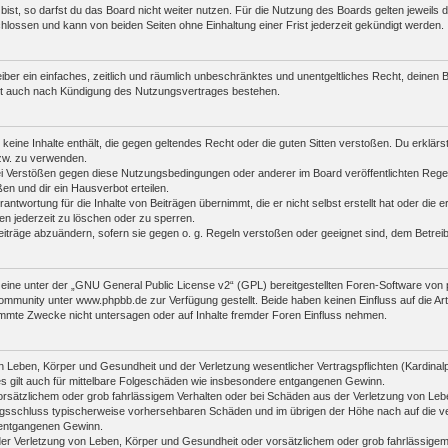
st, so darfst du das Board nicht weiter nutzen. Für die Nutzung des Boards gelten jeweils di
lossen und kann von beiden Seiten ohne Einhaltung einer Frist jederzeit gekündigt werden.
reiber ein einfaches, zeitlich und räumlich unbeschränktes und unentgeltliches Recht, deine
bt auch nach Kündigung des Nutzungsvertrages bestehen.
r keine Inhalte enthält, die gegen geltendes Recht oder die guten Sitten verstoßen. Du erklär
zw. zu verwenden.
i Verstößen gegen diese Nutzungsbedingungen oder anderer im Board veröffentlichten Rege
n und dir ein Hausverbot erteilen.
antwortung für die Inhalte von Beiträgen übernimmt, die er nicht selbst erstellt hat oder die
en jederzeit zu löschen oder zu sperren.
eiträge abzuändern, sofern sie gegen o. g. Regeln verstoßen oder geeignet sind, dem Betre
ine unter der „
GNU General Public License v2
“ (GPL) bereitgestellten Foren-Software vo
mmunity unter www.phpbb.de zur Verfügung gestellt. Beide haben keinen Einfluss auf die Art
mmte Zwecke nicht untersagen oder auf Inhalte fremder Foren Einfluss nehmen.
 Leben, Körper und Gesundheit und der Verletzung wesentlicher Vertragspflichten (Kardinalpfl
es gilt auch für mittelbare Folgeschäden wie insbesondere entgangenen Gewinn.
orsätzlichem oder grob fahrlässigem Verhalten oder bei Schäden aus der Verletzung von Leb
ertragsschluss typischerweise vorhersehbaren Schäden und im übrigen der Höhe nach auf die v
 entgangenen Gewinn.
er Verletzung von Leben, Körper und Gesundheit oder vorsätzlichem oder grob fahrlässigem 