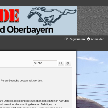
Registrieren
Anmelden
Suche
Erweiterte Suche
nes Foren-Besuchs gesammelt werden.
re Dateien ablegt und die zwischen den einzelnen Aufrufen
mationen über die von dir gelesenen Beiträge (zur
ht angemeldet bist) gespeichert. Ferner werden deine