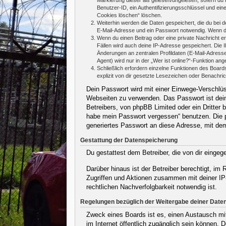
Benutzer-ID, ein Authentifizierungsschlüssel und ein
Cookies löschen“ löschen.
Weiterhin werden die Daten gespeichert, die du bei d
E-Mail-Adresse und ein Passwort notwendig. Wenn durc
Wenn du einen Beitrag oder eine private Nachricht er
Fällen wird auch deine IP-Adresse gespeichert. Die 
Änderungen an zentralen Profildaten (E-Mail-Adres
Agent) wird nur in der „Wer ist online?“-Funktion ang
Schließlich erfordern einzelne Funktionen des Boar
explizit von dir gesetzte Lesezeichen oder Benachri
Dein Passwort wird mit einer Einwege-Verschlüss
Webseiten zu verwenden. Das Passwort ist dein
Betreibers, von phpBB Limited oder ein Dritter
habe mein Passwort vergessen“ benutzen. Die 
generiertes Passwort an diese Adresse, mit de
Gestattung der Datenspeicherung
Du gestattest dem Betreiber, die von dir einge
Darüber hinaus ist der Betreiber berechtigt, i
Zugriffen und Aktionen zusammen mit deiner IP
rechtlichen Nachverfolgbarkeit notwendig ist.
Regelungen bezüglich der Weitergabe deiner Date
Zweck eines Boards ist es, einen Austausch mit 
im Internet öffentlich zugänglich sein können. 