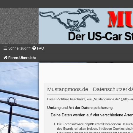
Schnellzugriff
FAQ
Foren-Übersicht
Mustangmoos.de - Datenschutzerkl
Diese Richtlinie beschreibt, wie „Mustangmoos.de“ („http
Umfang und Art der Datenspeicherung
Deine Daten werden auf vier verschiedene Arte
Die Forensoftware phpBB erstellt bei deinem Besuch 
des Boards erhalten bleiben. In diesen Cookies sind d
Markierung dieser als gelesen/ungelesen; sofern du 