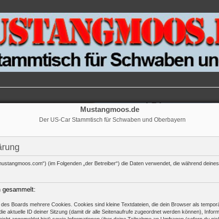
Mustangmoos.de
Der US-Car Stammtisch für Schwaben und Oberbayern
ärung
://mustangmoos.com“) (im Folgenden „der Betreiber“) die Daten verwendet, die während dei
n gesammelt:
des Boards mehrere Cookies. Cookies sind kleine Textdateien, die dein Browser als temporä
ie aktuelle ID deiner Sitzung (damit dir alle Seitenaufrufe zugeordnet werden können), Infor
nicht angemeldet bist) sowie Informationen über deine Teilnahme an Umfragen (sofern du nic