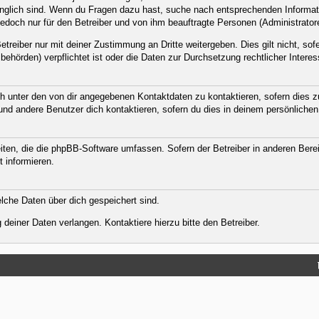
ugänglich sind. Wenn du Fragen dazu hast, suche nach entsprechenden Informat
jedoch nur für den Betreiber und von ihm beauftragte Personen (Administrator
treiber nur mit deiner Zustimmung an Dritte weitergeben. Dies gilt nicht, sof
ehörden) verpflichtet ist oder die Daten zur Durchsetzung rechtlicher Interess
h unter den von dir angegebenen Kontaktdaten zu kontaktieren, sofern dies zu
 und andere Benutzer dich kontaktieren, sofern du dies in deinem persönlichen
eiten, die die phpBB-Software umfassen. Sofern der Betreiber in anderen Ber
t informieren.
welche Daten über dich gespeichert sind.
deiner Daten verlangen. Kontaktiere hierzu bitte den Betreiber.