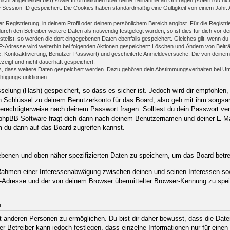
e Session-ID gespeichert. Die Cookies haben standardmäßig eine Gültigkeit von einem Jahr. Al
er Registrierung, in deinem Profil oder deinem persönlichem Bereich angibst. Für die Regist
h den Betreiber weitere Daten als notwendig festgelegt wurden, so ist dies für dich vor der
stellst, so werden die dort eingegebenen Daten ebenfalls gespeichert. Gleiches gilt, wenn du
IP-Adresse wird weiterhin bei folgenden Aktionen gespeichert: Löschen und Ändern von Beit
se, Kontoaktivierung, Benutzer-Passwort) und gescheiterte Anmeldeversuche. Die von deine
ezeigt und nicht dauerhaft gespeichert.
ds, dass weitere Daten gespeichert werden. Dazu gehören dein Abstimmungsverhalten bei Um
chtigungsfunktionen.
elung (Hash) gespeichert, so dass es sicher ist. Jedoch wird dir empfohlen, 
 Schlüssel zu deinem Benutzerkonto für das Board, also geh mit ihm sorgsam
 berechtigterweise nach deinem Passwort fragen. Solltest du dein Passwort ve
phpBB-Software fragt dich dann nach deinem Benutzernamen und deiner E-Ma
m du dann auf das Board zugreifen kannst.
gebenen und oben näher spezifizierten Daten zu speichern, um das Board betr
m Rahmen einer Interessenabwägung zwischen deinen und seinen Interessen sow
-Adresse und der von deinem Browser übermittelter Browser-Kennung zu spei
n
anderen Personen zu ermöglichen. Du bist dir daher bewusst, dass die Daten d
Der Betreiber kann jedoch festlegen, dass einzelne Informationen nur für eine