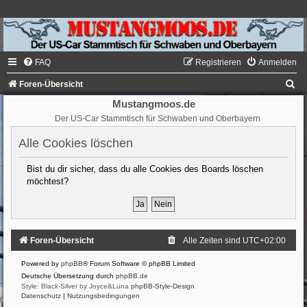
FAQ
Registrieren
Anmelden
S
Foren-Übersicht
u
Mustangmoos.de
Der US-Car Stammtisch für Schwaben und Oberbayern
c
h
Alle Cookies löschen
e
Bist du dir sicher, dass du alle Cookies des Boards löschen
möchtest?
Foren-Übersicht
Alle Zeiten sind
UTC+02:00
Powered by
phpBB
® Forum Software © phpBB Limited
Deutsche Übersetzung durch
phpBB.de
Style: Black-Silver by Joyce&Luna
phpBB-Style-Design
Datenschutz
|
Nutzungsbedingungen