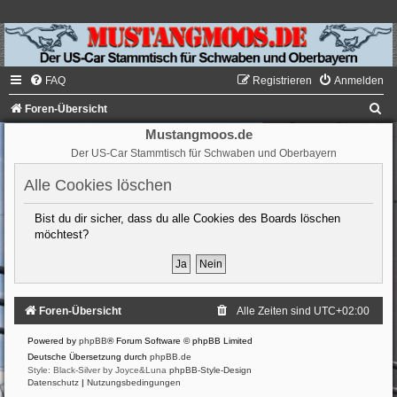
FAQ
Registrieren
Anmelden
S
Foren-Übersicht
u
Mustangmoos.de
Der US-Car Stammtisch für Schwaben und Oberbayern
c
h
Alle Cookies löschen
e
Bist du dir sicher, dass du alle Cookies des Boards löschen
möchtest?
Foren-Übersicht
Alle Zeiten sind
UTC+02:00
Powered by
phpBB
® Forum Software © phpBB Limited
Deutsche Übersetzung durch
phpBB.de
Style: Black-Silver by Joyce&Luna
phpBB-Style-Design
Datenschutz
|
Nutzungsbedingungen