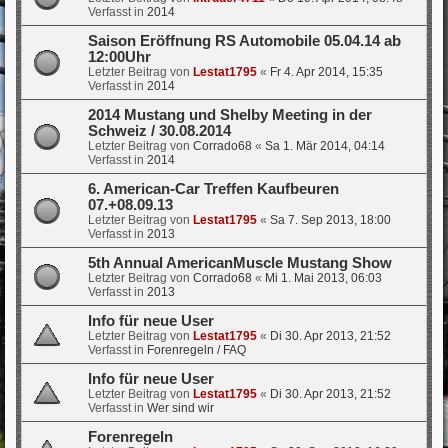
Verfasst in
2014
Saison Eröffnung RS Automobile 05.04.14 ab
12:00Uhr
Letzter Beitrag von
Lestat1795
«
Fr 4. Apr 2014, 15:35
Verfasst in
2014
2014 Mustang und Shelby Meeting in der
Schweiz / 30.08.2014
Letzter Beitrag von
Corrado68
«
Sa 1. Mär 2014, 04:14
Verfasst in
2014
6. American-Car Treffen Kaufbeuren
07.+08.09.13
Letzter Beitrag von
Lestat1795
«
Sa 7. Sep 2013, 18:00
Verfasst in
2013
5th Annual AmericanMuscle Mustang Show
Letzter Beitrag von
Corrado68
«
Mi 1. Mai 2013, 06:03
Verfasst in
2013
Info für neue User
Letzter Beitrag von
Lestat1795
«
Di 30. Apr 2013, 21:52
Verfasst in
Forenregeln / FAQ
Info für neue User
Letzter Beitrag von
Lestat1795
«
Di 30. Apr 2013, 21:52
Verfasst in
Wer sind wir
Forenregeln