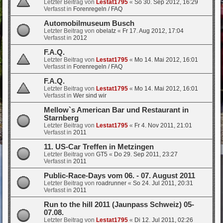
Letzter Beitrag von
Lestat1795
«
So 30. Sep 2012, 16:29
Verfasst in
Forenregeln / FAQ
Automobilmuseum Busch
Letzter Beitrag von
obelatz
«
Fr 17. Aug 2012, 17:04
Verfasst in
2012
F.A.Q.
Letzter Beitrag von
Lestat1795
«
Mo 14. Mai 2012, 16:01
Verfasst in
Forenregeln / FAQ
F.A.Q.
Letzter Beitrag von
Lestat1795
«
Mo 14. Mai 2012, 16:01
Verfasst in
Wer sind wir
Mellow`s American Bar und Restaurant in
Starnberg
Letzter Beitrag von
Lestat1795
«
Fr 4. Nov 2011, 21:01
Verfasst in
2011
11. US-Car Treffen in Metzingen
Letzter Beitrag von
GT5
«
Do 29. Sep 2011, 23:27
Verfasst in
2011
Public-Race-Days vom 06. - 07. August 2011
Letzter Beitrag von
roadrunner
«
So 24. Jul 2011, 20:31
Verfasst in
2011
Run to the hill 2011 (Jaunpass Schweiz) 05-
07.08.
Letzter Beitrag von
Lestat1795
«
Di 12. Jul 2011, 02:26