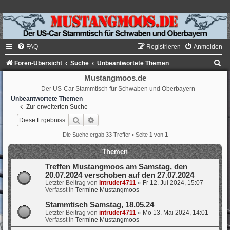
FAQ
Registrieren
Anmelden
S
Foren-Übersicht
Suche
Unbeantwortete Themen
u
Mustangmoos.de
Der US-Car Stammtisch für Schwaben und Oberbayern
c
Unbeantwortete Themen
h
Zur erweiterten Suche
e
Suche
Erweiterte Suche
Die Suche ergab 33 Treffer • Seite
1
von
1
Themen
Treffen Mustangmoos am Samstag, den
20.07.2024 verschoben auf den 27.07.2024
Letzter Beitrag von
intruder4711
«
Fr 12. Jul 2024, 15:07
Verfasst in
Termine Mustangmoos
Stammtisch Samstag, 18.05.24
Letzter Beitrag von
intruder4711
«
Mo 13. Mai 2024, 14:01
Verfasst in
Termine Mustangmoos