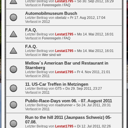
Letzter Beitrag von
Lestat1795
«
So 30. Sep 2012, 16:29
Verfasst in
Forenregeln / FAQ
Automobilmuseum Busch
Letzter Beitrag von
obelatz
«
Fr 17. Aug 2012, 17:04
Verfasst in
2012
F.A.Q.
Letzter Beitrag von
Lestat1795
«
Mo 14. Mai 2012, 16:01
Verfasst in
Forenregeln / FAQ
F.A.Q.
Letzter Beitrag von
Lestat1795
«
Mo 14. Mai 2012, 16:01
Verfasst in
Wer sind wir
Mellow`s American Bar und Restaurant in
Starnberg
Letzter Beitrag von
Lestat1795
«
Fr 4. Nov 2011, 21:01
Verfasst in
2011
11. US-Car Treffen in Metzingen
Letzter Beitrag von
GT5
«
Do 29. Sep 2011, 23:27
Verfasst in
2011
Public-Race-Days vom 06. - 07. August 2011
Letzter Beitrag von
roadrunner
«
So 24. Jul 2011, 20:31
Verfasst in
2011
Run to the hill 2011 (Jaunpass Schweiz) 05-
07.08.
Letzter Beitrag von
Lestat1795
«
Di 12. Jul 2011, 02:26