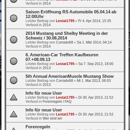
Verfasst in
2014
Saison Eröffnung RS Automobile 05.04.14 ab
12:00Uhr
Letzter Beitrag von
Lestat1795
«
Fr 4. Apr 2014, 15:35
Verfasst in
2014
2014 Mustang und Shelby Meeting in der
Schweiz / 30.08.2014
Letzter Beitrag von
Corrado68
«
Sa 1. Mär 2014, 04:14
Verfasst in
2014
6. American-Car Treffen Kaufbeuren
07.+08.09.13
Letzter Beitrag von
Lestat1795
«
Sa 7. Sep 2013, 18:00
Verfasst in
2013
5th Annual AmericanMuscle Mustang Show
Letzter Beitrag von
Corrado68
«
Mi 1. Mai 2013, 06:03
Verfasst in
2013
Info für neue User
Letzter Beitrag von
Lestat1795
«
Di 30. Apr 2013, 21:52
Verfasst in
Forenregeln / FAQ
Info für neue User
Letzter Beitrag von
Lestat1795
«
Di 30. Apr 2013, 21:52
Verfasst in
Wer sind wir
Forenregeln