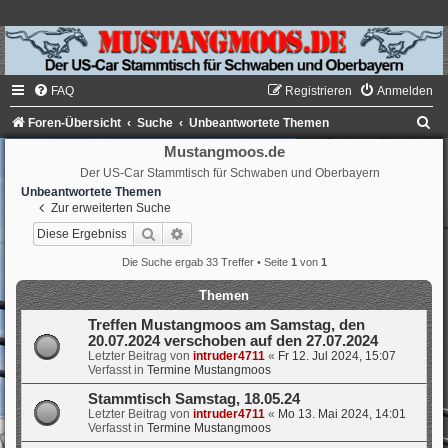
FAQ
Registrieren
Anmelden
S
Foren-Übersicht
Suche
Unbeantwortete Themen
u
Mustangmoos.de
Der US-Car Stammtisch für Schwaben und Oberbayern
c
Unbeantwortete Themen
h
Zur erweiterten Suche
e
Suche
Erweiterte Suche
Die Suche ergab 33 Treffer • Seite
1
von
1
Themen
Treffen Mustangmoos am Samstag, den
20.07.2024 verschoben auf den 27.07.2024
Letzter Beitrag von
intruder4711
«
Fr 12. Jul 2024, 15:07
Verfasst in
Termine Mustangmoos
Stammtisch Samstag, 18.05.24
Letzter Beitrag von
intruder4711
«
Mo 13. Mai 2024, 14:01
Verfasst in
Termine Mustangmoos