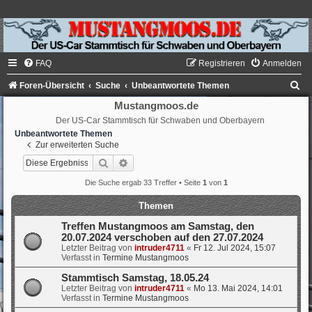
FAQ
Registrieren
Anmelden
S
Foren-Übersicht
Suche
Unbeantwortete Themen
u
Mustangmoos.de
Der US-Car Stammtisch für Schwaben und Oberbayern
c
Unbeantwortete Themen
h
Zur erweiterten Suche
e
Suche
Erweiterte Suche
Die Suche ergab 33 Treffer • Seite
1
von
1
Themen
Treffen Mustangmoos am Samstag, den
20.07.2024 verschoben auf den 27.07.2024
Letzter Beitrag von
intruder4711
«
Fr 12. Jul 2024, 15:07
Verfasst in
Termine Mustangmoos
Stammtisch Samstag, 18.05.24
Letzter Beitrag von
intruder4711
«
Mo 13. Mai 2024, 14:01
Verfasst in
Termine Mustangmoos