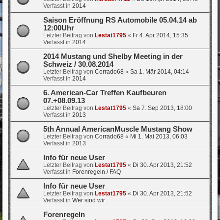
Verfasst in
2014
Saison Eröffnung RS Automobile 05.04.14 ab
12:00Uhr
Letzter Beitrag von
Lestat1795
«
Fr 4. Apr 2014, 15:35
Verfasst in
2014
2014 Mustang und Shelby Meeting in der
Schweiz / 30.08.2014
Letzter Beitrag von
Corrado68
«
Sa 1. Mär 2014, 04:14
Verfasst in
2014
6. American-Car Treffen Kaufbeuren
07.+08.09.13
Letzter Beitrag von
Lestat1795
«
Sa 7. Sep 2013, 18:00
Verfasst in
2013
5th Annual AmericanMuscle Mustang Show
Letzter Beitrag von
Corrado68
«
Mi 1. Mai 2013, 06:03
Verfasst in
2013
Info für neue User
Letzter Beitrag von
Lestat1795
«
Di 30. Apr 2013, 21:52
Verfasst in
Forenregeln / FAQ
Info für neue User
Letzter Beitrag von
Lestat1795
«
Di 30. Apr 2013, 21:52
Verfasst in
Wer sind wir
Forenregeln