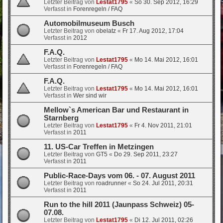
Letzter Beitrag von
Lestat1795
«
So 30. Sep 2012, 16:29
Verfasst in
Forenregeln / FAQ
Automobilmuseum Busch
Letzter Beitrag von
obelatz
«
Fr 17. Aug 2012, 17:04
Verfasst in
2012
F.A.Q.
Letzter Beitrag von
Lestat1795
«
Mo 14. Mai 2012, 16:01
Verfasst in
Forenregeln / FAQ
F.A.Q.
Letzter Beitrag von
Lestat1795
«
Mo 14. Mai 2012, 16:01
Verfasst in
Wer sind wir
Mellow`s American Bar und Restaurant in
Starnberg
Letzter Beitrag von
Lestat1795
«
Fr 4. Nov 2011, 21:01
Verfasst in
2011
11. US-Car Treffen in Metzingen
Letzter Beitrag von
GT5
«
Do 29. Sep 2011, 23:27
Verfasst in
2011
Public-Race-Days vom 06. - 07. August 2011
Letzter Beitrag von
roadrunner
«
So 24. Jul 2011, 20:31
Verfasst in
2011
Run to the hill 2011 (Jaunpass Schweiz) 05-
07.08.
Letzter Beitrag von
Lestat1795
«
Di 12. Jul 2011, 02:26