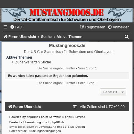
FAQ
Registrieren
Anmelden
S
Foren-Übersicht
Suche
Aktive Themen
u
Mustangmoos.de
Der US-Car Stammtisch für Schwaben und Oberbayern
c
Aktive Themen
h
Zur erweiterten Suche
e
Die Suche ergab 0 Treffer • Seite
1
von
1
Es wurden keine passenden Ergebnisse gefunden.
Die Suche ergab 0 Treffer • Seite
1
von
1
Gehe zu
Foren-Übersicht
Alle Zeiten sind
UTC+02:00
Powered by
phpBB
® Forum Software © phpBB Limited
Deutsche Übersetzung durch
phpBB.de
Style: Black-Silver by Joyce&Luna
phpBB-Style-Design
Datenschutz
|
Nutzungsbedingungen